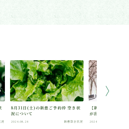
状
8月31日(土)の新患ご予約枠 空き状
【新患枠】2月27日(
況について
が出ました
状況
2024.08.24
新患空き状況
2024.12.18