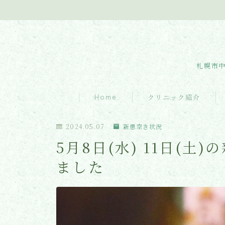
札幌市中
Home
クリニック紹介
クリニック紹介
2024.05.07
新患空き状況
5月8日(水) 11日(
診療内容
ました