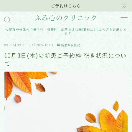
ご予約はこちら
ふみ心のクリニック
MENU
札幌市中央区の心療内科・精神科 当院では15歳(高校生)以上の方を診療して
います
Home
2024.09.26
2024.10.03
新患空き状況
10月3日(木)の新患ご予約枠 空き状況につい
クリニック紹介
て
診療内容
アクセス
医師紹介
はじめての方へ
ご予約はこちらから