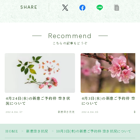
SHARE
Recommend
こちらの記事もどうぞ
4月24日(水)の新患ご予約枠 空き状
4月3日(水)の新患ご予約枠 空
況について
について
2024.04.17
新患空き状況
2024.04.01
新患
Follow Me
HOME
新患空き状況
10月3日(木)の新患ご予約枠 空き状況について
＞
＞