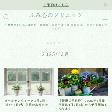
ご予約はこちら
ふみ心のクリニック
MENU
札幌市中央区の心療内科・精神科 当院では15歳(高校生)以上の方を診療して
います
Home
ARCHIVES
クリニック紹介
2025年3月
診療内容
アクセス
医師紹介
はじめての方へ
ゴールデンウィーク 5月2日
【新規ご予約枠】2025年4月後
(金)〜6日(火) 休診のお知らせ
半分は4月2日(水)から受付開始と
ご予約はこちらから
なります