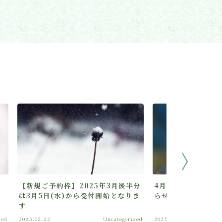
【新規ご予約枠】2025年3月後半分
4月9日(水)・10日
は3月5日(水)から受付開始となりま
らせ
す
zed
2025.02.22
Uncategorized
2025.03.05