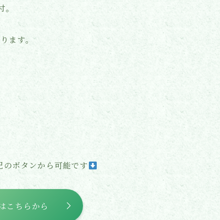
付。
なります。
。
記のボタンから可能です
はこちらから