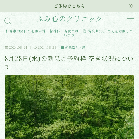
ご予約はこちら
ふみ心のクリニック
MENU
札幌市中央区の心療内科・精神科 当院では15歳(高校生)以上の方を診療して
います
Home
2024.08.21
2024.08.28
新患空き状況
8月28日(水)の新患ご予約枠 空き状況につい
クリニック紹介
て
診療内容
アクセス
医師紹介
はじめての方へ
ご予約はこちらから