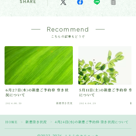
SHARE
Recommend
こちらの記事もどうぞ
6月27日(木)の新患ご予約枠 空き状
5月11日(土)の新患ご予約枠 空
況について
について
2024.06.19
新患空き状況
2024.04.29
新患
Follow Me
HOME
新患空き状況
4月24日(水)の新患ご予約枠 空き状況について
＞
＞
2023–2026 ふみ心のクリニック