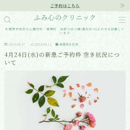
ご予約はこちら
ふみ心のクリニック
MENU
札幌市中央区の心療内科・精神科 当院では15歳(高校生)以上の方を診療して
います
Home
2024.04.17
2024.04.22
新患空き状況
4月24日(水)の新患ご予約枠 空き状況につ
クリニック紹介
いて
診療内容
アクセス
医師紹介
はじめての方へ
ご予約はこちらから