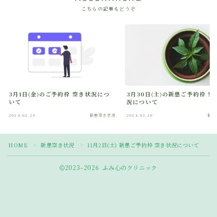
こちらの記事もどうぞ
3月1日(金)のご予約枠 空き状況につ
3月30日(土)の新患ご予約枠 空
いて
況について
2024.02.29
新患空き状況
2024.03.29
新患
Follow Me
HOME
新患空き状況
11月2日(土) 新患ご予約枠 空き状況について
＞
＞
2023–2026 ふみ心のクリニック
ネット予約はこちら