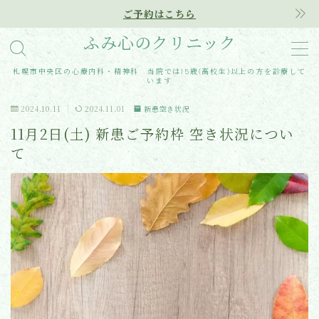
ご予約はこちら
ふみ心のクリニック
MENU
札幌市中央区の心療内科・精神科 当院では15歳(高校生)以上の方を診療して
います
Home
2024.10.11
2024.11.01
新患空き状況
11月2日(土) 新患ご予約枠 空き状況につい
クリニック紹介
て
診療内容
アクセス
医師紹介
はじめての方へ
ご予約はこちらから