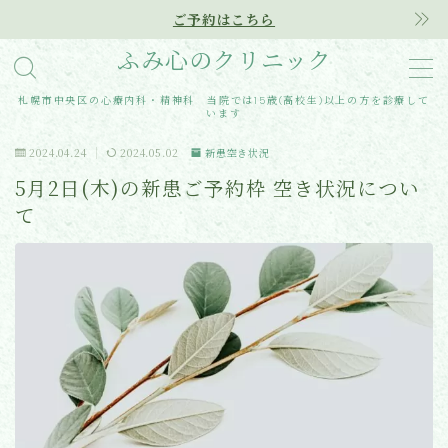
ご予約はこちら
ふみ心のクリニック
MENU
札幌市中央区の心療内科・精神科 当院では15歳(高校生)以上の方を診療して
います
Home
2024.04.24
2024.05.02
新患空き状況
5月2日(木)の新患ご予約枠 空き状況につい
クリニック紹介
て
診療内容
アクセス
医師紹介
はじめての方へ
ご予約はこちらから