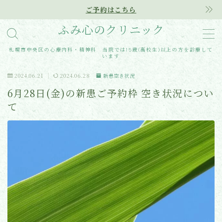
ご予約はこちら
ふみ心のクリニック
MENU
札幌市中央区の心療内科・精神科 当院では15歳(高校生)以上の方を診療して
います
Home
2024.06.21
2024.06.28
新患空き状況
6月28日(金)の新患ご予約枠 空き状況につい
クリニック紹介
て
診療内容
アクセス
医師紹介
はじめての方へ
ご予約はこちらから