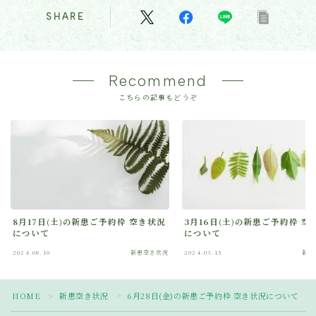
SHARE
Recommend
こちらの記事もどうぞ
8月17日(土)の新患ご予約枠 空き状況
3月16日(土)の新患ご予約枠 空
について
について
2024.08.10
新患空き状況
2024.03.15
新患
Follow Me
HOME
新患空き状況
6月28日(金)の新患ご予約枠 空き状況について
＞
＞