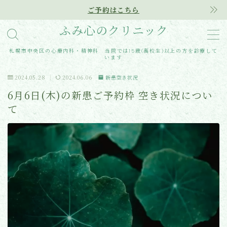
ご予約はこちら
ふみ心のクリニック
MENU
札幌市中央区の心療内科・精神科 当院では15歳(高校生)以上の方を診療して
います
Home
2024.05.28
2024.06.06
新患空き状況
6月6日(木)の新患ご予約枠 空き状況につい
クリニック紹介
て
診療内容
アクセス
医師紹介
はじめての方へ
ご予約はこちらから