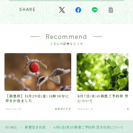
SHARE
Recommend
こちらの記事もどうぞ
【新患枠】11月29日(金) 11時30分に
8月7日(水)の新患ご予約枠 空
空きが出ました
について
2024.11.20
新患空き状況
2024.07.31
新患
Follow Me
HOME
新患空き状況
6月6日(木)の新患ご予約枠 空き状況について
＞
＞