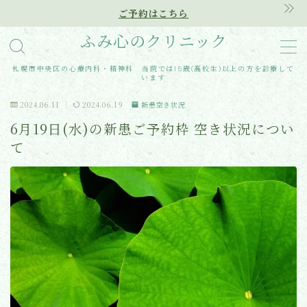
ご予約はこちら
ふみ心のクリニック
MENU
札幌市中央区の心療内科・精神科 当院では15歳(高校生)以上の方を診療して
います
Home
2024.06.11
2024.06.19
新患空き状況
6月19日(水)の新患ご予約枠 空き状況につい
クリニック紹介
て
診療内容
アクセス
医師紹介
はじめての方へ
ご予約はこちらから