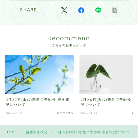
SHARE
Recommend
こちらの記事もどうぞ
3月27日(水)の新患ご予約枠 空き状
4月26日(金)の新患ご予約枠 空
況について
況について
2024.03.25
新患空き状況
2024.04.19
新患
Follow Me
HOME
新患空き状況
6月19日(水)の新患ご予約枠 空き状況について
＞
＞