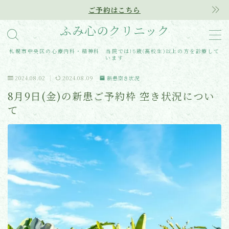
ご予約はこちら
ふみ心のクリニック
MENU
札幌市中央区の心療内科・精神科 当院では15歳(高校生)以上の方を診療して
います
Home
2024.08.02
2024.08.09
新患空き状況
8月9日(金)の新患ご予約枠 空き状況につい
クリニック紹介
て
診療内容
アクセス
医師紹介
はじめての方へ
ご予約はこちらから